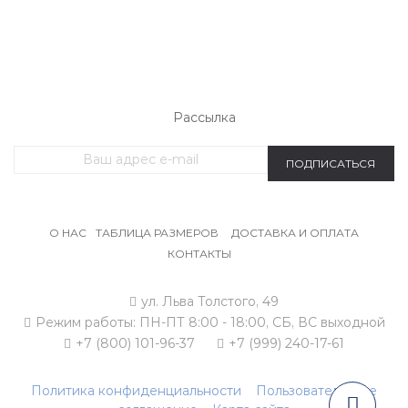
ЖЕНСКИЙ ТРИКОТАЖ
МУЖСКОЙ ТРИКОТАЖ
ОДЕЖДА БОЛЬШИХ РАЗМЕРОВ
СПОРТИВНАЯ ОДЕЖДА
Рассылка
ПОДПИСАТЬСЯ
О НАС
ТАБЛИЦА РАЗМЕРОВ
ДОСТАВКА И ОПЛАТА
КОНТАКТЫ
ул. Льва Толстого, 49
Режим работы:
ПН-ПТ 8:00 - 18:00,
СБ, ВС выходной
+7 (800) 101-96-37
+7 (999) 240-17-61
Политика конфиденциальности
Пользовательское