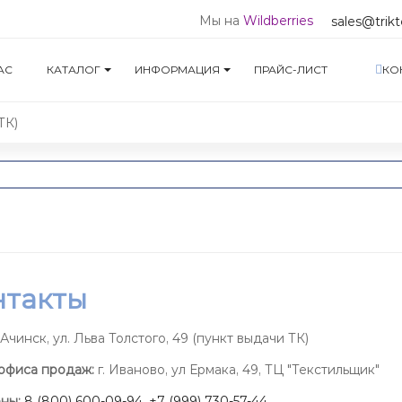
Мы на
Wildberries
sales@trikt
АС
КАТАЛОГ
ИНФОРМАЦИЯ
ПРАЙС-ЛИСТ
КО
ТК)
нтакты
Ачинск, ул. Льва Толстого, 49 (пункт выдачи ТК)
офиса продаж:
г. Иваново, ул Ермака, 49, ТЦ "Текстильщик"
ны:
8 (800) 600-09-94
,
+7 (999) 730-57-44