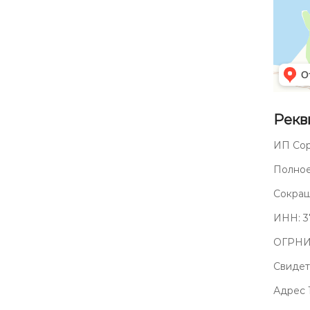
Рекв
ИП Сор
Полное
Сокращ
ИНН: 3
ОГРНИП
Свидет
Адрес 1