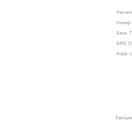
Расчет
Номер 
Банк:
БИК: 0
Корр. 
РАСПРОДАЖА ТРИКОТАЖА
НОВИНКИ
Рассыл