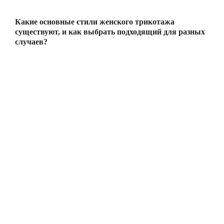
Какие основные стили женского трикотажа
существуют, и как выбрать подходящий для разных
случаев?
РАСПРОДАЖА ТРИКОТАЖА
НОВИНКИ
ЖЕНСКИЙ ТРИКОТАЖ
МУЖСКОЙ ТРИКОТАЖ
ОДЕЖДА БОЛЬШИХ РАЗМЕРОВ
СПОРТИВНАЯ ОДЕЖДА