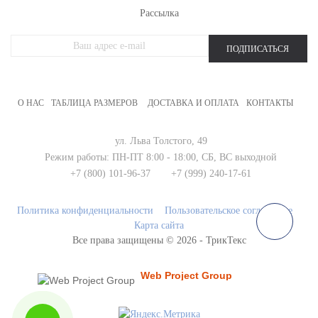
Рассылка
ПОДПИСАТЬСЯ
О НАС
ТАБЛИЦА РАЗМЕРОВ
ДОСТАВКА И ОПЛАТА
КОНТАКТЫ
ул. Льва Толстого, 49
Режим работы:
ПН-ПТ 8:00 - 18:00,
СБ, ВС выходной
+7 (800) 101-96-37
+7 (999) 240-17-61
Политика конфиденциальности
Пользовательское соглашение
Карта сайта
Все права защищены © 2026 - ТрикТекс
продвижение сайта
Создание и продвижение сайтов
в поиске