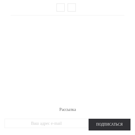
РАСПРОДАЖА ТРИКОТАЖА
НОВИНКИ
ЖЕНСКИЙ ТРИКОТАЖ
МУЖСКОЙ ТРИКОТАЖ
ОДЕЖДА БОЛЬШИХ РАЗМЕРОВ
СПОРТИВНАЯ ОДЕЖДА
Рассылка
ПОДПИСАТЬСЯ