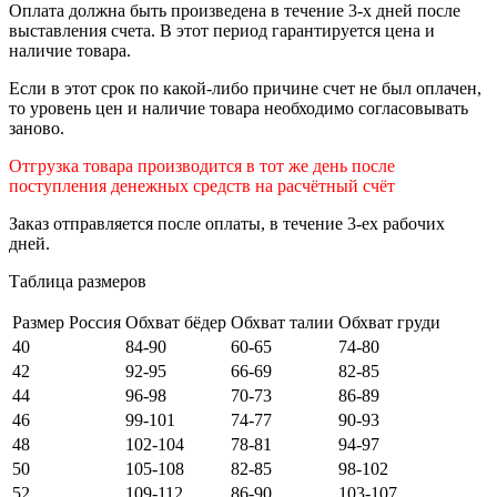
Оплата должна быть произведена в течение 3-х дней после
выставления счета. В этот период гарантируется цена и
наличие товара.
Если в этот срок по какой-либо причине счет не был оплачен,
то уровень цен и наличие товара необходимо согласовывать
заново.
Отгрузка товара производится в тот же день после
поступления денежных средств на расчётный счёт
Заказ отправляется после оплаты, в течение 3-ех рабочих
дней.
Таблица размеров
Размер Россия
Обхват бёдер
Обхват талии
Обхват груди
40
84-90
60-65
74-80
42
92-95
66-69
82-85
44
96-98
70-73
86-89
46
99-101
74-77
90-93
48
102-104
78-81
94-97
50
105-108
82-85
98-102
52
109-112
86-90
103-107